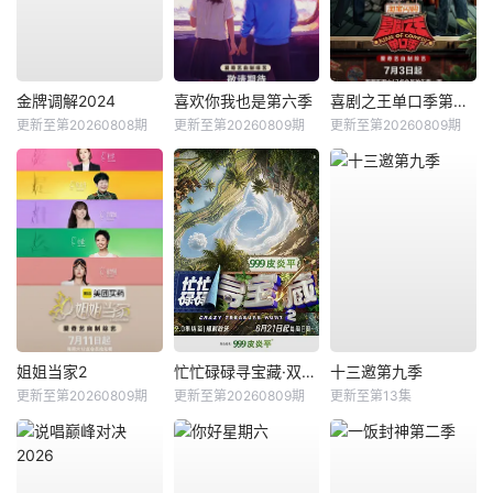
金牌调解2024
喜欢你我也是第六季
喜剧之王单口季第三季
更新至第20260808期
更新至第20260809期
更新至第20260809期
姐姐当家2
忙忙碌碌寻宝藏·双人成行季
十三邀第九季
更新至第20260809期
更新至第20260809期
更新至第13集