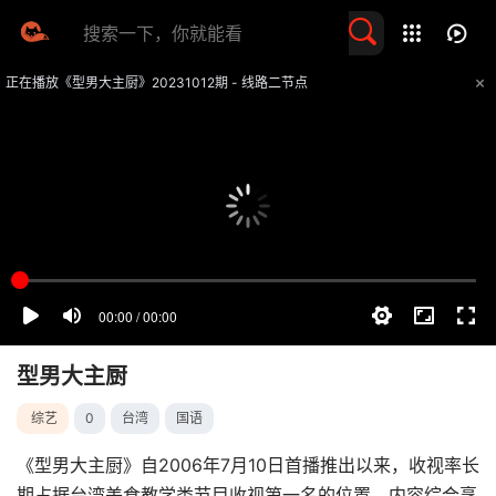
留言求片
正在播放《型男大主厨》20231012期 - 线路二节点
提醒
不要轻易相信视频中的任何广告，谨防上当受骗
技巧
如遇视频无法播放或加载速度慢，可尝试切换播放线路
型男大主厨
综艺
0
台湾
国语
《型男大主厨》自2006年7月10日首播推出以来，收视率长
期占据台湾美食教学类节目收视第一名的位置，内容综合烹