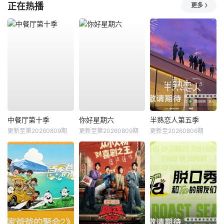
正在热播
更多
中餐厅第十季
你好星期六
半熟恋人第五季
更新至第20260809期
更新至第20260809期
更新至20260806期