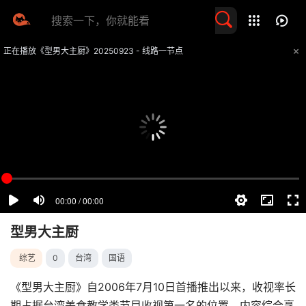
留言求片
正在播放《型男大主厨》20250923 - 线路一节点
提醒
不要轻易相信视频中的任何广告，谨防上当受骗
技巧
如遇视频无法播放或加载速度慢，可尝试切换播放线路
型男大主厨
综艺
0
台湾
国语
《型男大主厨》自2006年7月10日首播推出以来，收视率长
期占据台湾美食教学类节目收视第一名的位置，内容综合烹