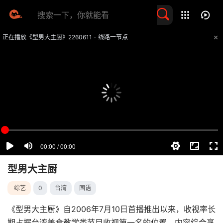
留言求片
正在播放《型男大主厨》2260611 - 线路一节点
提醒
不要轻易相信视频中的任何广告，谨防上当受骗
技巧
如遇视频无法播放或加载速度慢，可尝试切换播放线路
型男大主厨
综艺
0
台湾
国语
《型男大主厨》自2006年7月10日首播推出以来，收视率长
期占据台湾美食教学类节目收视第一名的位置，内容综合烹