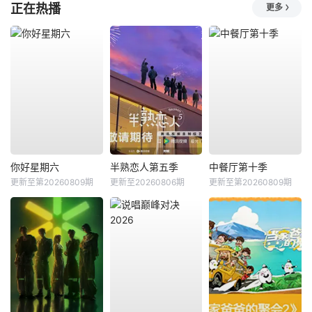
正在热播
更多
你好星期六
半熟恋人第五季
中餐厅第十季
更新至第20260809期
更新至20260806期
更新至第20260809期