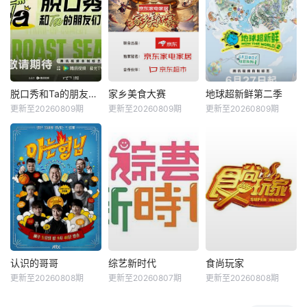
脱口秀和Ta的朋友们第三季
家乡美食大赛
地球超新鲜第二季
更新至20260809期
更新至20260809期
更新至20260809期
认识的哥哥
综艺新时代
食尚玩家
更新至20260808期
更新至20260807期
更新至20260808期