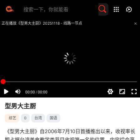
留言求片
正在播放《型男大主厨》20251118 - 线路一节点
提醒
不要轻易相信视频中的任何广告，谨防上当受骗
技巧
如遇视频无法播放或加载速度慢，可尝试切换播放线路
型男大主厨
综艺
0
台湾
国语
《型男大主厨》自2006年7月10日首播推出以来，收视率长
期占据台湾美食教学类节目收视第一名的位置，内容综合烹