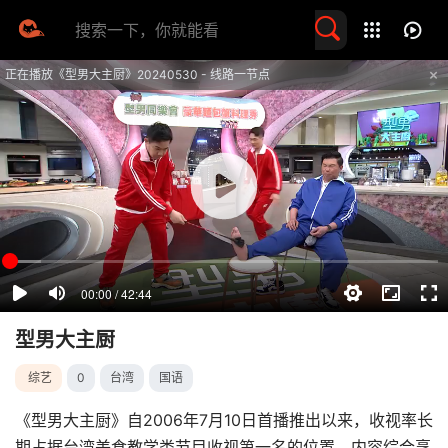
留言求片
正在播放《型男大主厨》20240530 - 线路一节点
提醒
不要轻易相信视频中的任何广告，谨防上当受骗
技巧
如遇视频无法播放或加载速度慢，可尝试切换播放线路
型男大主厨
综艺
0
台湾
国语
《型男大主厨》自2006年7月10日首播推出以来，收视率长
期占据台湾美食教学类节目收视第一名的位置，内容综合烹